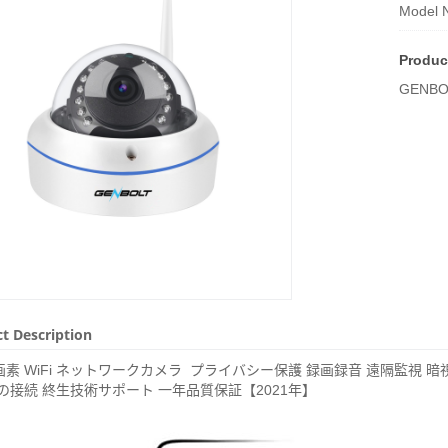
Model N
Produc
GENB
Original Picture
t Description
画素 WiFi ネットワークカメラ プライバシー保護 録画録音 遠隔監視 暗視撮影 
の接続 終生技術サポート 一年品質保証【2021年】